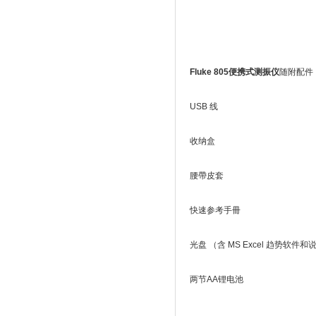
Fluke 805便携式测振仪
随附配件
USB 线
收纳盒
腰帶皮套
快速参考手冊
光盘 （含 MS Excel 趋势软件
两节AA锂电池