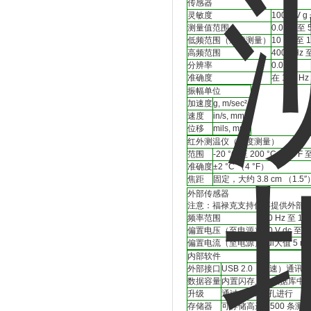
传感器
灵敏度
100 mV g
测量值范围
0.01 g 至 
低频范围（通频测量）
10 Hz 至 
高频范围
4000 Hz 
分辨率
0.01 g
准确度
在 100 H
振幅单位
加速度
g, m/sec²
速度
in/s, mm/s
位移
mils, mm
红外测温仪（温度测量）
范围
-20 °C 至 200 °C（-4 °F 
准确度
±2 °C （4 °F）
焦距
固定，大约 3.8 cm （1.5″
外部传感器
注意：福禄克支持但不提供外部
频率范围
10 Hz 至 10
偏置电压（至电源）
20 V dc 至 2
偏置电流（至电源）
zui大值 5 m
内部软件
外部接口
USB 2.0（全速）通讯
数据容量
内置闪存上的数据库中
升级
通过 USB 插孔进行
存储器
可存储高达 3500 条测