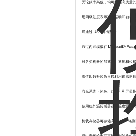
无论频率高低，均可提供高质量
用四级刻度表示通频振动和轴承
可通过 USB 导出数据
通过内置模板在 Microsoft® Ex
对各类机器的加速度、速度和位移参数
峰值因数升级版直接利用传感器探针对轴
彩光系统（绿色、红色）和屏显
使用红外温传感器进行温度测量
机载存储器可存储高达 3500 条