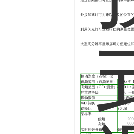
通过音频输出可直接听到轴承的
外接加速计可为难以触及的位置
利用闪光灯可查看暗处的测量位
大型高分辨率显示屏可方便定位
振动烈度（点检）仪
低频范围（通频测量）
10 Hz 至 
高频范围（CF+ 测量）
4000 Hz 
严重度等级
良好、一
振动限值
50 g 峰值
A/D 转换
16 比特
信噪比
80 dB
采样率
低频
20000
80000
高频
实时时钟备份
钮扣电池