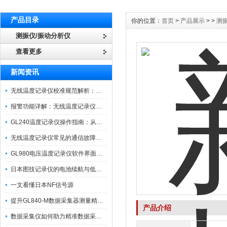
产品目录
你的位置：
首页
>
产品展示
> >
测
测振仪/振动分析仪
查看更多
新闻资讯
无线温度记录仪校准规范解析：从多点比对到不确定度评定的实操流程
报警功能详解：无线温度记录仪的阈值设定与通知机制
GL240温度记录仪操作指南：从开箱、接线到数据导出的标准化流程
无线温度记录仪常见的通信故障诊断与排除指南
GL980电压温度记录仪软件界面功能与使用技巧
日本图技记录仪的电池续航与低功耗模式适用场景分析
一文看懂日本NF信号源
提升GL840-M数据采集器测量精度的操作秘籍
产品介绍
数据采集仪如何助力精准数据采集与分析？​