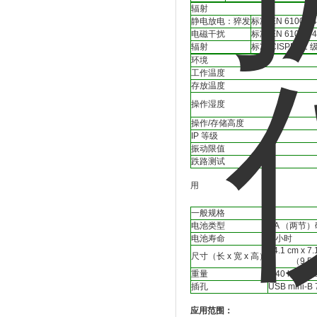
辐射
静电放电：猝发
标准 EN 61000-4
电磁干扰
标准 EN 61000-4
辐射
标准 CISPR 11 
环境
工作温度
存放温度
操作湿度
操作/存储高度
IP 等级
振动限值
跌路测试
用
一般规格
电池类型
AA （两节）碱
电池寿命
8 小时
24.1 cm x 7.
尺寸（长 x 宽 x 高）
（9.5 in x 
重量
0.40 kg （0.
插孔
USB min
应用范围：