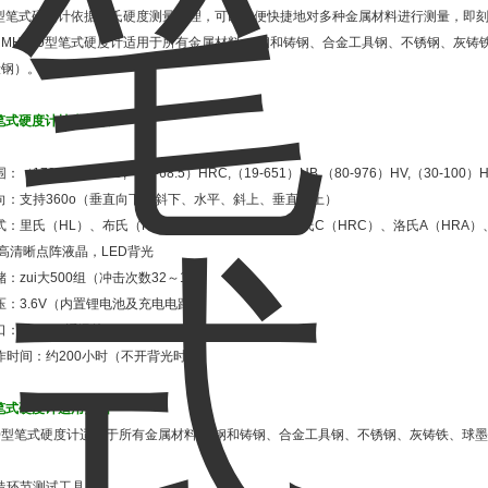
0型笔式硬度计依据里氏硬度测量原理，可以方便快捷地对多种金属材料进行测量，即
MH100型笔式硬度计适用于所有金属材料（ 钢和铸钢、合金工具钢、不锈钢、灰
锻钢）。
0笔式硬度计技术参数
（170-960）HLD,（17-68.5）HRC,（19-651）HB,（80-976）HV,（30-100）H
向：支持360o（垂直向下、斜下、水平、斜上、垂直向上）
式：里氏（HL）、布氏（HB）、洛氏B（HRB）、洛氏C（HRC）、洛氏A（HRA）
：高清晰点阵液晶，LED背光
储：zui大500组（冲击次数32～1）
压：3.6V（内置锂电池及充电电路）
口：USB1.1通讯接口
作时间：约200小时（不开背光时）
0笔式硬度计适用范围
100型笔式硬度计适用于所有金属材料（ 钢和铸钢、合金工具钢、不锈钢、灰铸铁、
造环节测试工具