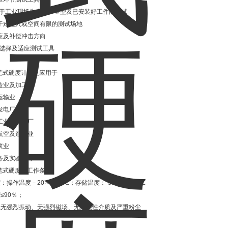
适用于工业现场为大型、重型及已安装好工件的测试
于难进入或空间有限的测试场地
应及补偿冲击方向
料选择及适应测试工具
0笔式硬度计广泛应用于
造业及加工业
运输业
发电厂
工业及炼油厂
航空及造船业
筑业
务及实验室等
0笔式硬度计工作条件
：操作温度－20～＋60℃；存储温度：-30℃～＋60℃
≤90％；
境无强烈振动、无强烈磁场、无腐蚀性介质及严重粉尘