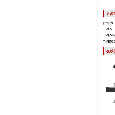
更多
代替原HT
硬度计
TIME5
TH170
TIME5
TIME5
在线