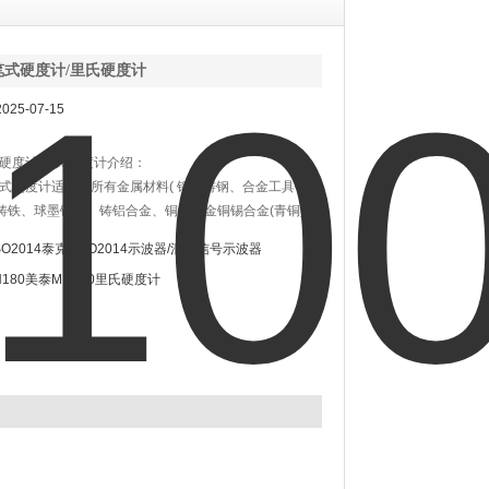
0笔式硬度计/里氏硬度计
25-07-15
式硬度计/里氏硬度计介绍：
型笔式硬度计适用于所有金属材料( 钢和铸钢、合金工具钢、
铸铁、球墨铸铁、铸铝合金、铜锌合金铜锡合金(青铜)、
。高清晰点阵液晶，LED背光，数据存储：Z大500组。
SO2014泰克MSO2014示波器/混和信号示波器
H180美泰MH180里氏硬度计