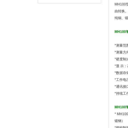
MH10
由转换。
纯铜、
MH10
*测量范围：
*测量方
*硬度制
*显 示
*数据存
*工作电
*通讯接
*持续工
MH10
* MH
锻钢）
*想的制