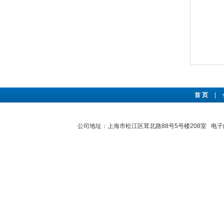
首 页
|
公司地址：上海市松江区茸北路88号5号楼208室 电子邮件：