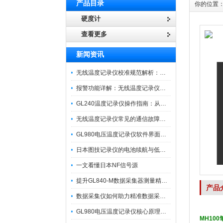
产品目录
你的位置
硬度计
查看更多
新闻资讯
无线温度记录仪校准规范解析：从多点比对到不确定度评定的实操流程
报警功能详解：无线温度记录仪的阈值设定与通知机制
GL240温度记录仪操作指南：从开箱、接线到数据导出的标准化流程
无线温度记录仪常见的通信故障诊断与排除指南
GL980电压温度记录仪软件界面功能与使用技巧
日本图技记录仪的电池续航与低功耗模式适用场景分析
一文看懂日本NF信号源
提升GL840-M数据采集器测量精度的操作秘籍
产品
数据采集仪如何助力精准数据采集与分析？​
GL980电压温度记录仪核心原理及行业应用
MH10