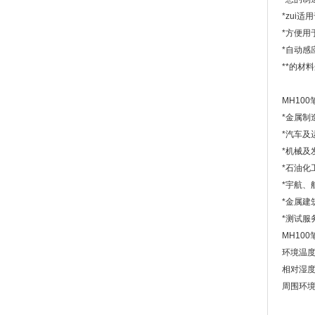
*zui
*方便用
*自动感
**的材
MH10
*金属制
*汽车及
*机械及
*石油化
*宇航、
*金属建
*测试服
MH10
环境温度
相对湿度
周围环