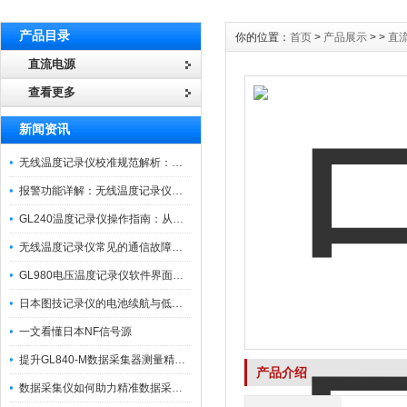
产品目录
你的位置：
首页
>
产品展示
> >
直
直流电源
查看更多
新闻资讯
无线温度记录仪校准规范解析：从多点比对到不确定度评定的实操流程
报警功能详解：无线温度记录仪的阈值设定与通知机制
GL240温度记录仪操作指南：从开箱、接线到数据导出的标准化流程
无线温度记录仪常见的通信故障诊断与排除指南
GL980电压温度记录仪软件界面功能与使用技巧
日本图技记录仪的电池续航与低功耗模式适用场景分析
一文看懂日本NF信号源
提升GL840-M数据采集器测量精度的操作秘籍
产品介绍
数据采集仪如何助力精准数据采集与分析？​