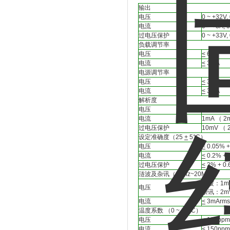
输出
电压
0 ~ +32V,
电流
0 ~ +3A, 
过电压保护
0 ~ +33V,
负载调节率
电压
<
6mV
电流
<
3mA
电源调节率
电压
<
3mV
电流
<
3mA
解析度
电压
10mV （ 
电流
1mA （ 2
过电压保护
10mV （ 
设定准确度（25
+
5°C）
电压
<
0.05% 
电流
<
0.2% +
过电压保护
<
2% + 0.
涟波及杂讯（20Hz~20MHz）
涟波：1mVr
电压
杂讯：2mVr
电流
<
3mArm
温度系数 （0 ~ 40°C）
电压
<
100ppm
电流
<
150ppm