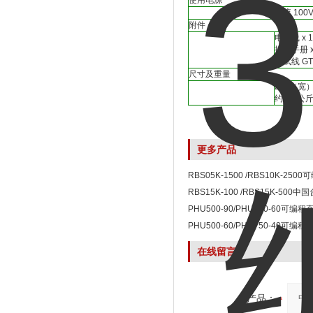
使用电源
交流 100V
附件
电源线 x 1
操作手册 x 
测试线 GTL
尺寸及重量
255（宽）
约 10 公
更多产品
RBS05K-1500 /RBS10K-25
RBS15K-100 /RBS15K-500
列可编程双向直流电源
PHU500-90/PHU750-60可编
PHU500-60/PHU750-40可编
在线留言
产品：