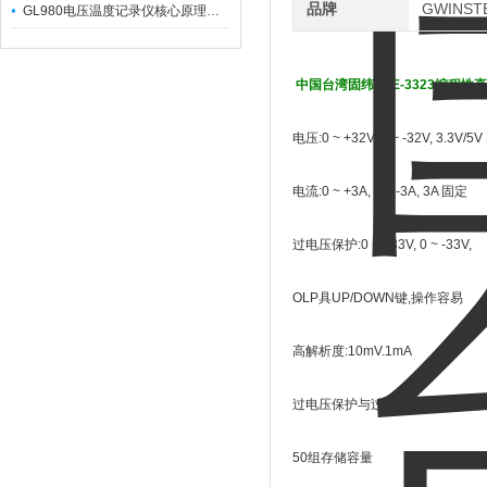
品牌
GWINS
GL980电压温度记录仪核心原理及行业应用
中国台湾固纬PPE-3323编程性
电压:0 ~ +32V, 0 ~ -32V, 3.3V/5
电流:0 ~ +3A, 0 ~ -3A, 3A 固定
过电压保护:0 ~ +33V, 0 ~ -33V,
OLP具UP/DOWN键,操作容易
高解析度:10mV.1mA
过电压保护与过电流保护功能（
50组存储容量