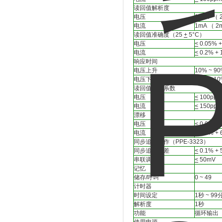
读回值解析度
电压
10mV （ 
电流
1mA （ 2
读回值准确度（25
+
5°C）
电压
<
0.05% 
电流
<
0.2% +
响应时间
电压上升
10% ~ 
电压下降
90% ~ 
读回值温度系数
电压
<
100ppm
电流
<
150ppm
漂移
电压
<
0.03% 
电流
<
0.1% +
同步追踪操作（PPE-3323）
同步追踪误差
<
0.1% +
串联调节率
<
50mV
记忆
储存/呼叫
0 ~ 49
计时器
时间设定
1秒 ~ 99
解析度
1秒
功能
循环输出