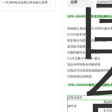
品牌
GWINS
GL980电压温度记录仪核心原理及行业应用
GPR-100H05D线性直流电源特
单路输出,输出电压0-1000V,输出电
0.01%低变动率
固定电压与固定电流操作功能
低涟波与低噪声
过载和极性反向保护功能
3 1/2 位数 0.5" LED 显示
适合长时间寿命试验使用
过电压与过电流电源跳脱保护装
10回转电位控制器
GPR-100H05D线性直流电源技
定电压操作
电源
调节率
负载
<
0.