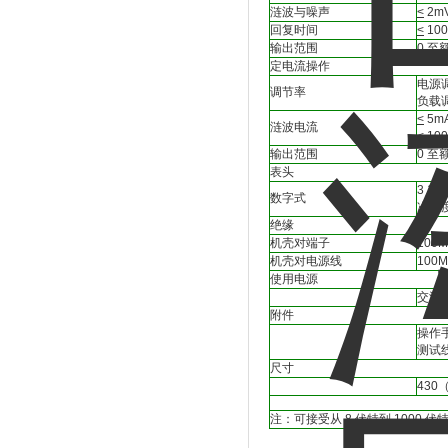
涟波与噪声
<
2mV
回复时间
<
100
输出范围
0 
定电流操作
电源
调节率
负载
<
5m
涟波电流
<
10
输出范围
0 
表头
3 1/
数字式
准确
绝缘
机壳对端子
100M
机壳对电源线
100M
使用电源
交流 
附件
操作手
测试线 
尺寸
430
注：可接受从 8 伏特到 1000 伏