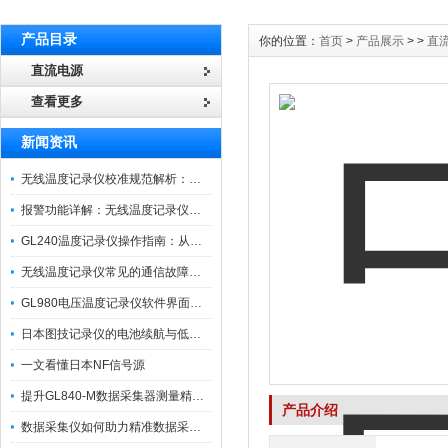
产品目录
你的位置：
首页
>
产品展示
> >
直
直流电源
查看更多
新闻资讯
无线温度记录仪校准规范解析：从多点比对到不确定度评定的实操流程
报警功能详解：无线温度记录仪的阈值设定与通知机制
GL240温度记录仪操作指南：从开箱、接线到数据导出的标准化流程
无线温度记录仪常见的通信故障诊断与排除指南
GL980电压温度记录仪软件界面功能与使用技巧
日本图技记录仪的电池续航与低功耗模式适用场景分析
一文看懂日本NF信号源
提升GL840-M数据采集器测量精度的操作秘籍
产品介绍
数据采集仪如何助力精准数据采集与分析？​