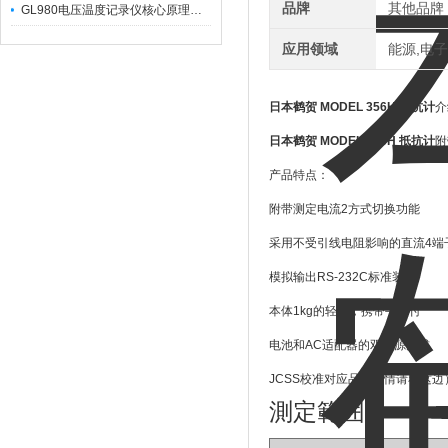
品牌
其他品牌
GL980电压温度记录仪核心原理及行业应用
应用领域
能源,电子
日本鹤贺 MODEL 356H 抵抗计
介
日本鹤贺 MODEL 356H 抵抗计
附
产品特点：
附带测定电流
2
方式切换功能
采用不受引线电阻影响的直流
4
端
模拟输出
RS-232C
标准装备
本体
1kg
的轻量，携带手柄付
电池和
AC
适配器的双电源方式
JCSS
校准对应品（详情请看这边
測定範囲