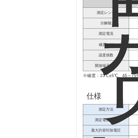
測定レンジ
分解能
測定電流
※
確度
温度係数
開放端子電圧
※確度：23℃±5℃、45～7
仕様
測定方法
測定電流方式
最大許容印加電圧