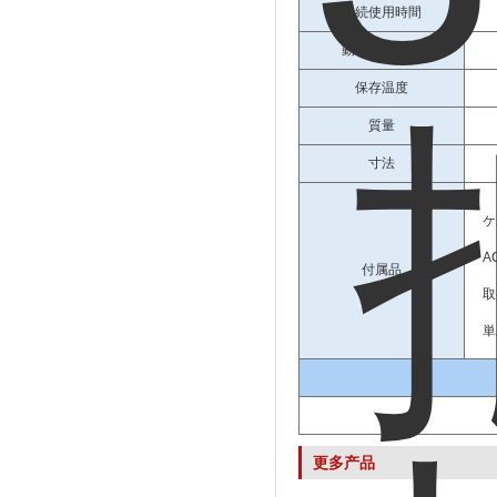
連続使用時間
動作周囲温度
保存温度
質量
寸法
ケ
A
付属品
取
単
更多产品