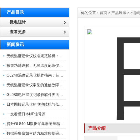
产品目录
你的位置：
首页
>
产品展示
> >
微
微电阻计
查看更多
新闻资讯
无线温度记录仪校准规范解析：从多点比对到不确定度评定的实操流程
报警功能详解：无线温度记录仪的阈值设定与通知机制
GL240温度记录仪操作指南：从开箱、接线到数据导出的标准化流程
无线温度记录仪常见的通信故障诊断与排除指南
GL980电压温度记录仪软件界面功能与使用技巧
日本图技记录仪的电池续航与低功耗模式适用场景分析
一文看懂日本NF信号源
提升GL840-M数据采集器测量精度的操作秘籍
产品介绍
数据采集仪如何助力精准数据采集与分析？​