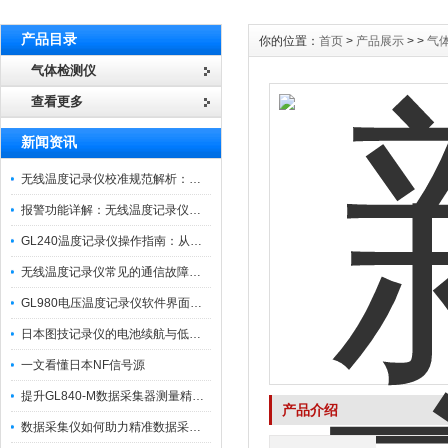
产品目录
你的位置：
首页
>
产品展示
> >
气
气体检测仪
查看更多
新闻资讯
无线温度记录仪校准规范解析：从多点比对到不确定度评定的实操流程
报警功能详解：无线温度记录仪的阈值设定与通知机制
GL240温度记录仪操作指南：从开箱、接线到数据导出的标准化流程
无线温度记录仪常见的通信故障诊断与排除指南
GL980电压温度记录仪软件界面功能与使用技巧
日本图技记录仪的电池续航与低功耗模式适用场景分析
一文看懂日本NF信号源
提升GL840-M数据采集器测量精度的操作秘籍
产品介绍
数据采集仪如何助力精准数据采集与分析？​