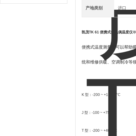
产地类别
进口
凯茂TK 61 便携式热电偶温度仪
单
便携式温度测量仪可以帮助
统和维修供暖、空调制冷等
K
型：
-200 ~ +1,300
°
C
J
型：
-100 ~ +750
°
C
T
型：
-200 ~ +400
°
C