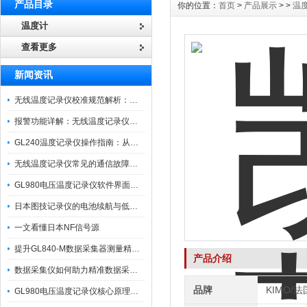
产品目录
你的位置：
首页
>
产品展示
> >
温
温度计
查看更多
新闻资讯
无线温度记录仪校准规范解析：从多点比对到不确定度评定的实操流程
报警功能详解：无线温度记录仪的阈值设定与通知机制
GL240温度记录仪操作指南：从开箱、接线到数据导出的标准化流程
无线温度记录仪常见的通信故障诊断与排除指南
GL980电压温度记录仪软件界面功能与使用技巧
日本图技记录仪的电池续航与低功耗模式适用场景分析
一文看懂日本NF信号源
提升GL840-M数据采集器测量精度的操作秘籍
产品介绍
数据采集仪如何助力精准数据采集与分析？​
品牌
KIMO/
GL980电压温度记录仪核心原理及行业应用