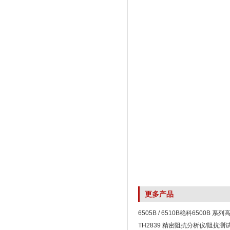
更多产品
6505B / 6510B稳科6500B 
仪
TH2839 精密阻抗分析仪/阻抗测