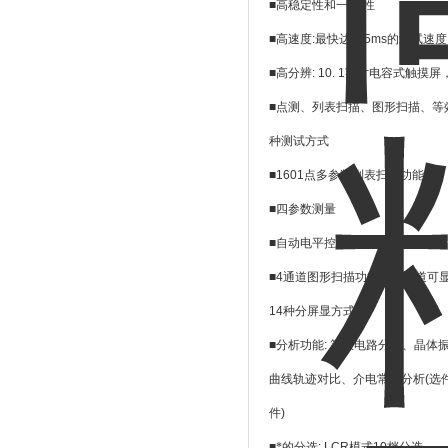
■高稳定性和一
致性
■高速度
:
最快达
2. 5ms
的测试速度
■高分辨
: 10. 1
英寸电容式触摸屏
■点测、列表扫描、图形扫描、等
种测试方式
■
1601
点多参数列表扫描功能
■四参数测量
■自动电平控制
(ALC)
功能
■
4
通道图形扫描功能，每通道可
14
种分屏显方式
■分析功能
:
等效电路分析、晶体
曲线轨迹对比、介电常数分析
(
选
件
)
■*的分选
: LCR
模式
10
档分选