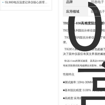
品牌
同惠电子
GL980电压温度记录仪核心原理及行业应用
应用领域
能源,电子
TH2851-030高精度阻抗分
TH2851系列阻抗分析仪是常
TH2851系列阻抗分析仪改变了
便。
TH2851系列阻抗分析仪也超
决了国外仪器仅有英文界面的尴
快达2.5ms的测试速度、及高达100
有效消除测试线电磁耦合的影响，将低
性能特点
■测试频率
: 10Hz-30MHz
■基本阻抗精度
: 0.08%
，典型值≤
■高精度
:
采用自动平衡电桥技术，