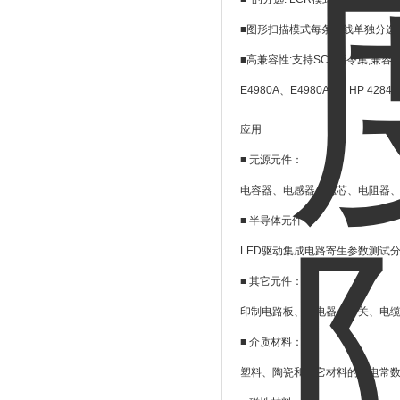
■图形扫描模式每条曲线单独分选
■高兼容性
:
支持
SCP
指令集
,
兼容
R
E4980A
、
E4980AL
、
HP 42848
应用
■
无源元件：
电容器、电感器、磁芯、电阻器
■
半导体元件：
LED
驱动集成电路寄生参数测试
■
其它元件：
印制电路板、继电器、开关、电
■
介质材料：
塑料、陶瓷和其它材料的介电常