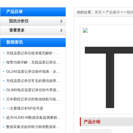
产品目录
你的位置：
首页
>
产品展示
> >
阻
阻抗分析仪
查看更多
新闻资讯
无线温度记录仪校准规范解析：从多点比对到不确定度评定的实操流程
报警功能详解：无线温度记录仪的阈值设定与通知机制
GL240温度记录仪操作指南：从开箱、接线到数据导出的标准化流程
无线温度记录仪常见的通信故障诊断与排除指南
GL980电压温度记录仪软件界面功能与使用技巧
日本图技记录仪的电池续航与低功耗模式适用场景分析
一文看懂日本NF信号源
提升GL840-M数据采集器测量精度的操作秘籍
产品介绍
数据采集仪如何助力精准数据采集与分析？​