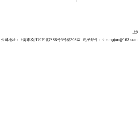
首 页
|
公司简介
|
新闻资讯
|
联系
上
公司地址：上海市松江区茸北路88号5号楼208室 电子邮件：shzengjun@163.co