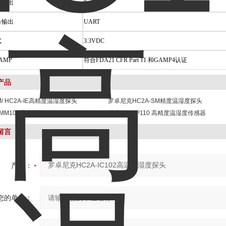
号输出
0～1V
号输出
UART
式
3.3VDC
GAMP
符合FDA21 CFR Part 11 和GAMP4认证
产品
IM/ HC2A-IE高精度温湿度探头
罗卓尼克HC2A-SM精度温湿度探头
MM100湿度模块
维萨拉HMP110 高精度温湿度传感器
留言
产品：
您的单位：