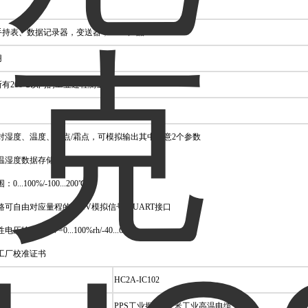
手持表、数据记录器，变送器，OEM产品
用
有200℃以内的工业过程测量
对湿度、温度、露点/霜点，可模拟输出其中任意2个参数
0组温湿度数据存储
0...100%/-100...200℃
路可自由对应量程的0...1V模拟信号及UART接口
压输出0...1V=0...100%rh/-40...60℃
工厂校准证书
HC2A-IC102
PPS工业探头，2米工业高温电缆