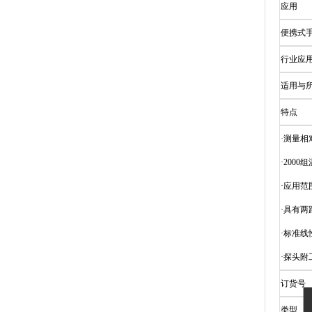
应用
便携式
行业应
适用与所
特点
·测量相
·200
·应用范围：
·具有两
·标准线性电
·探头附
订货号
类型