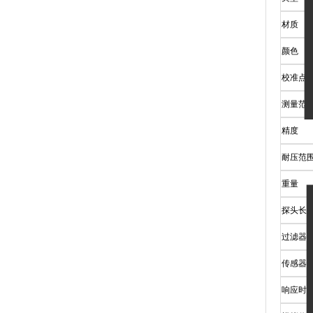
材质
颜色
校准点
测量范
精度
耐压范
重量
探头长
过滤器
传感器
响应时