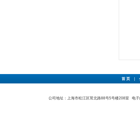
首 页
|
公司地址：上海市松江区茸北路88号5号楼208室 电子邮件：