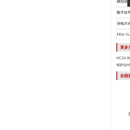
模拟信
数字信
供电方
FDA / 
更多
HC2A-
维萨拉H
在线