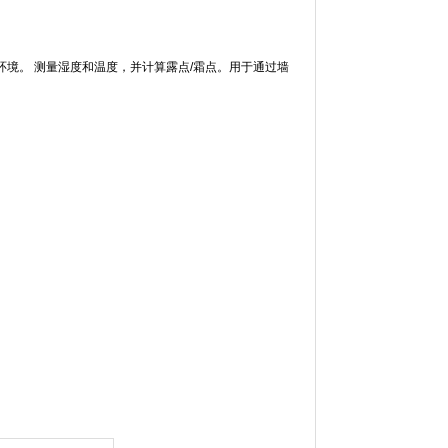
环境。
测量湿度和温度，并计算露点
/
霜点。用于通过墙