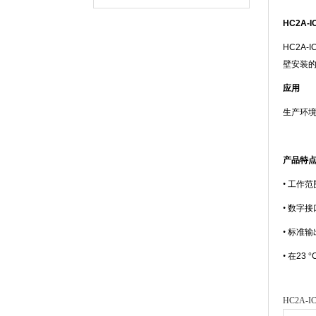
HC2A-I
HC2A-I
壁安装
应用
生产环
产品特
•
工作范
•
数字接
•
标准输
•
在
23
°
HC2A-IC