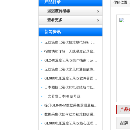
产品目录
你的位置
温湿度传感器
查看更多
新闻资讯
无线温度记录仪校准规范解析：从多点比对到不确定度评定的实操流程
报警功能详解：无线温度记录仪的阈值设定与通知机制
GL240温度记录仪操作指南：从开箱、接线到数据导出的标准化流程
无线温度记录仪常见的通信故障诊断与排除指南
GL980电压温度记录仪软件界面功能与使用技巧
日本图技记录仪的电池续航与低功耗模式适用场景分析
一文看懂日本NF信号源
提升GL840-M数据采集器测量精度的操作秘籍
产品
数据采集仪如何助力精准数据采集与分析？​
品牌
GL980电压温度记录仪核心原理及行业应用