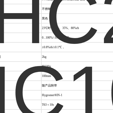
不锈钢
黑色
23℃时，10%、35%、80%rh
围
0...100%/-100...200℃
±0.8%rh/±0.1℃，
围
2kg
约230g
度
100mm
随产品附带
Hygromer®IN-1
间
T63＜10s