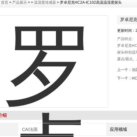
：
首页
>
产品展示
> >
温湿度传感器
> 罗卓尼克HC2A-IC102高温温湿度探头
罗卓尼克
更新时间：20
产品特点:
罗卓尼克HC
探头特别适
露点/霜点
上一个：
法
下一个：
HC
介绍
CA/法国
应用领域