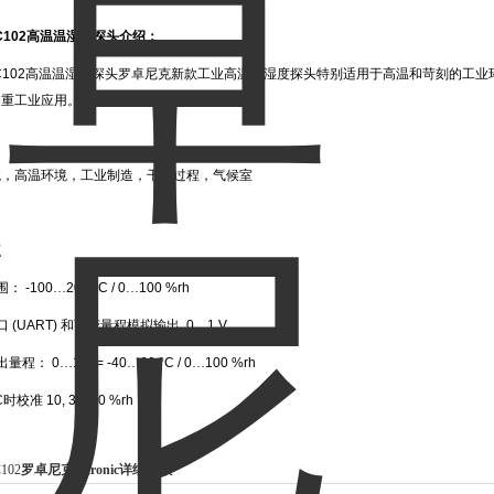
C102
高温温湿度探头介绍：
C102
高温温湿度探头罗卓尼克新款工业高温温湿度探头特别适用于高温和苛刻的工业
的重工业应用。
境，高温环境，工业制造，干燥过程，气候室
点
围：
-100
…
200
°
C / 0
…
100 %rh
口
(UART)
和可变量程模拟输出
, 0
…
1 V
出量程：
0
…
1 V = -40
…
60
°
C / 0
…
100 %rh
C
时校准
10, 35, 80 %rh
102
罗卓尼克rotronic详细参数