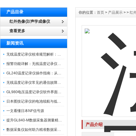
产品目录
你的位置：
首页
>
产品展示
> >
红
红外热像仪/声学成像仪
查看更多
新闻资讯
无线温度记录仪校准规范解析：从多点比对到不确定度评定的实操流程
报警功能详解：无线温度记录仪的阈值设定与通知机制
GL240温度记录仪操作指南：从开箱、接线到数据导出的标准化流程
无线温度记录仪常见的通信故障诊断与排除指南
GL980电压温度记录仪软件界面功能与使用技巧
日本图技记录仪的电池续航与低功耗模式适用场景分析
一文看懂日本NF信号源
提升GL840-M数据采集器测量精度的操作秘籍
产品介绍
数据采集仪如何助力精准数据采集与分析？​