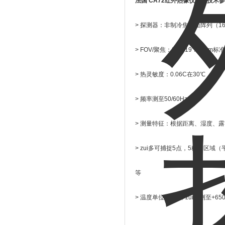
法国 CA72红外热像仪产品技术
> 探测器：非制冷焦平面阵列（160
> FOV/聚焦：25°×19°/50mm标准 I
> 热灵敏度：0.06C在30℃
> 频率测至50/60Hz
> 测量特征：根据距离、湿度、
> zui多可捕捉5点，5移动区域（
等
> 温度单位℃和F，zui高测至+65