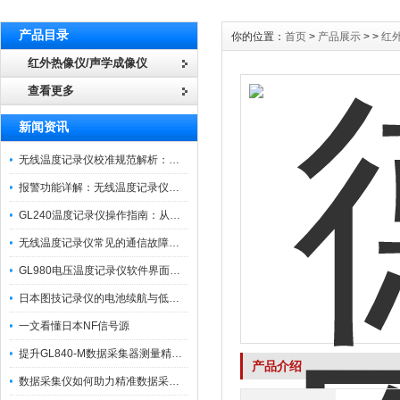
产品目录
你的位置：
首页
>
产品展示
> >
红
红外热像仪/声学成像仪
查看更多
新闻资讯
无线温度记录仪校准规范解析：从多点比对到不确定度评定的实操流程
报警功能详解：无线温度记录仪的阈值设定与通知机制
GL240温度记录仪操作指南：从开箱、接线到数据导出的标准化流程
无线温度记录仪常见的通信故障诊断与排除指南
GL980电压温度记录仪软件界面功能与使用技巧
日本图技记录仪的电池续航与低功耗模式适用场景分析
一文看懂日本NF信号源
提升GL840-M数据采集器测量精度的操作秘籍
产品介绍
数据采集仪如何助力精准数据采集与分析？​