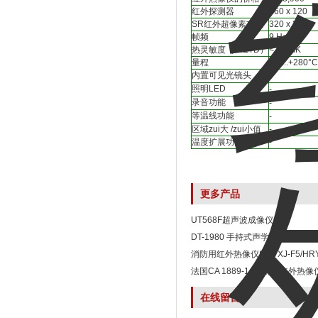
红外探测器
160 x 120
SR红外超像素功能
320 x 240
帧频
9 Hz
热灵敏度（ NETD）
< 80 mK
量程
-20...+280°C
内置可见光镜头
-
照明LED
-
录音功能
-
等温线功能
-
区域zui大 /zui小值
-
温度扩展功能
-
更多产品
UT568F超声波成像仪
DT-1980 手持式声学成像仪
消防用红外热像仪HRYXJ-F5/HRYX
法国CA 1889-1+便携式红外热像
在线留言