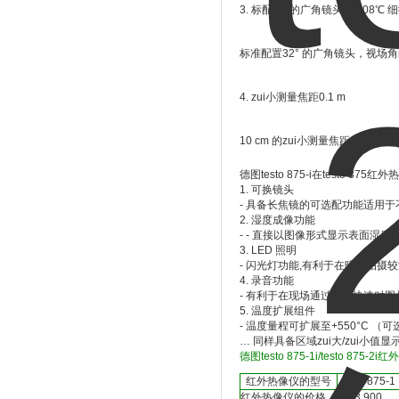
3. 标配32°的广角镜头，0.08℃
标准配置32° 的广角镜头，视
4. zui小测量焦距0.1 m
10 cm 的zui小测量焦距使热像
德图testo 875-i在testo 8
1. 可换镜头
- 具备长焦镜的可选配功能适用
2. 湿度成像功能
- - 直接以图像形式显示表面湿度
3. LED 照明
- 闪光灯功能,有利于在暗处拍摄
4. 录音功能
- 有利于在现场通过语音快速对
5. 温度扩展组件
- 温度量程可扩展至+550°C （可
… 同样具备区域zui大/zui小值
德图testo 875-1i/testo 87
红外热像仪的型号
testo 875-1
红外热像仪的价格
￥23,900