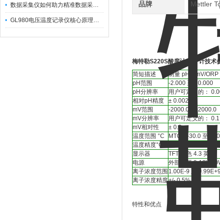
品牌
Mettler
数据采集仪如何助力精准数据采集与分析？​
GL980电压温度记录仪核心原理及行业应用
梅特勒S220S酸度计/离子计技术
简短描述
测量 pH、mV/O
pH范围
-2.000 至 20.000
pH分辨率
用户可定义的： 0.001 /
相对pH精度
± 0.002
mV范围
-2000.0 至 2000.0
mV分辨率
用户可定义的： 0.1 /
mV相对性
± 0.2
温度范围 °C
MTC：-30.0 至 130.
温度精度°C
± 0.1
显示器
TFT 颜色 4.3 英寸
电源
外部电源 9-12V/10
离子浓度范围
1.00E-9 至 9.99E+
离子浓度精度
+/- 0.5%
特性和优点